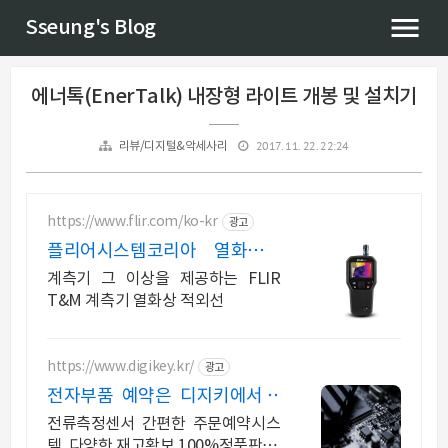
Sseung's Blog
에너톡(EnerTalk) 내장형 라이트 개봉 및 설치기
2017. 11. 22. 22:24
리뷰/디지털&악세사리
https://www.flir.com/ko-kr
광고
플리어시스템코리아 열화상카
메라 전문 글로벌기업
계측기 그 이상을 제공하는 FLIR
T&M 계측기 열화상 적외선
https://www.digikey.kr/
광고
전자부품 예약은 디지키에서 6
만원이상 무료배송,당일발송
전류측정센서 간편한 주문예약시스
템, 다양한 재고확보,100%정품판매,