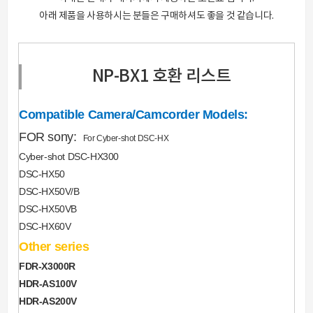
아래 제품을 사용하시는 분들은 구매하셔도 좋을 것 같습니다.
NP-BX1 호환 리스트
Compatible Camera/Camcorder Models:
FOR sony:
For Cyber-shot DSC-HX
Cyber-shot DSC-HX300
DSC-HX50
DSC-HX50V/B
DSC-HX50VB
DSC-HX60V
Other series
FDR-X3000R
HDR-AS100V
HDR-AS200V