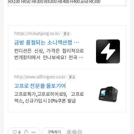
RX100 HX50 HX300 WX300 HX400 H400 and HX300
https://m.bunjang.co.kr/
광고
금방 품절되는 소니액션캠 국내
최대 브랜드 중고거래
컨디션은 신상, 가격은 합리적으로
번개장터에서 만나보세요! 전국 각
지에서 올라오는 전국구 최다 상품
매일 10만 개 이상의 신규 상품 업로
드
http://www.allforgear.co.kr
광고
고프로 전문몰 올포기어
고프로특가,고프로히어로9, 고프로
맥스, 신규가입시 10%쿠폰 발급
6
구독하기