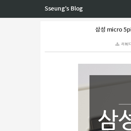
Sseung's Blog
삼성 micro 5p
리뷰/