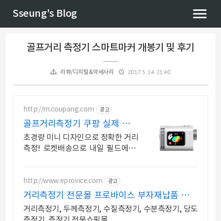
Sseung's Blog
골프거리 측정기 스마트마커 개봉기 및 후기
2017. 5. 14. 21:40
리뷰/디지털&악세사리
http://m.coupang.com
광고
골프거리측정기 쿠팡 실제 구매
평점 굿
초경량 미니 디자인으로 정확한 거리
측정! 로켓배송으로 내일 필드에서!
와우회원 30일 반품과 5% 캐시적립
혜택! 골프거리측정기는 역시 쿠팡
에서!
http://www.eprovice.com
광고
거리측정기 전문몰 프로바이스 부자재납품 전문
몰 프로바이스
거리측정기, 두께측정기, 수질측정기, 수분측정기, 당도
측정기, 측정기 전문쇼핑몰